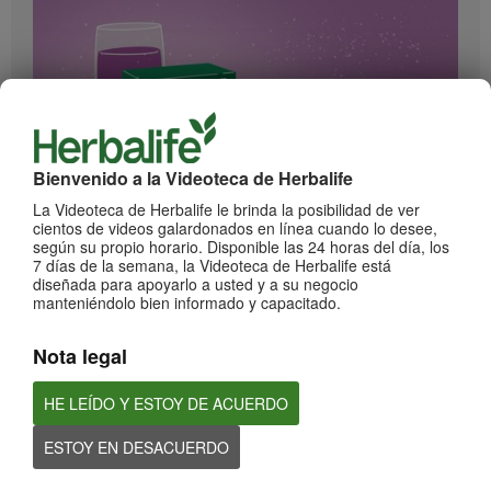
Bienvenido a la Videoteca de Herbalife
La Videoteca de Herbalife le brinda la posibilidad de ver
1:17
cientos de videos galardonados en línea cuando lo desee,
¡Impulsa cada momento! Nuevo Liftoff sabor Moras
según su propio horario. Disponible las 24 horas del día, los
7 días de la semana, la Videoteca de Herbalife está
Conoce el nuevo sabor mora de esta bebida efervescente que le dará impulso a
cada momento
diseñada para apoyarlo a usted y a su negocio
manteniéndolo bien informado y capacitado.
Nota legal
HE LEÍDO Y ESTOY DE ACUERDO
ESTOY EN DESACUERDO