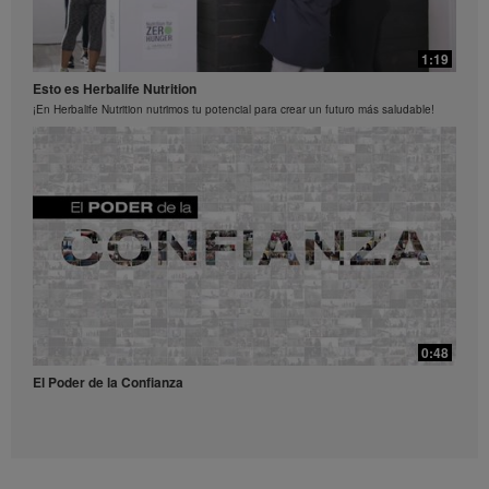
37:40
International of America, Inc. está estrictamente
prohibido. Herbalife puede solicitarle que deje de usar
Siente más energía y controla tu apetito
los Videos en cualquier momento.
1:19
Siente más energía y controla tu apetito
Esto es Herbalife Nutrition
¡En Herbalife Nutrition nutrimos tu potencial para crear un futuro más saludable!
0:52
Receta Té Lift - Video para redes sociales
Prueba esta refrescante receta con Liftoff.
39:14
¿Qué son y para qué sirven los antioxidantes?
0:48
¿Qué son y para qué sirven los antioxidantes?
El Poder de la Confianza