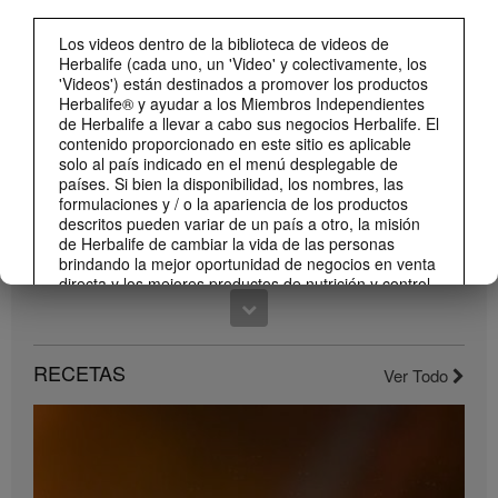
0:59
Los videos dentro de la biblioteca de videos de
¡Dale un impulso a tu día con los nuevos sabores de Liftoff!
Herbalife (cada uno, un 'Video' y colectivamente, los
'Videos') están destinados a promover los productos
Conoce los nuevos sabores de Liftoff: naranja y frutas tropicales.
Herbalife® y ayudar a los Miembros Independientes
de Herbalife a llevar a cabo sus negocios Herbalife. El
contenido proporcionado en este sitio es aplicable
solo al país indicado en el menú desplegable de
países. Si bien la disponibilidad, los nombres, las
formulaciones y / o la apariencia de los productos
descritos pueden variar de un país a otro, la misión
de Herbalife de cambiar la vida de las personas
brindando la mejor oportunidad de negocios en venta
directa y los mejores productos de nutrición y control
de peso son aplicable en todas partes.
1:22
Los Videos pueden incluir volúmenes de ventas o
experiencias de ganancias de varios Miembros
Conoce el nuevo catálogo digital
RECETAS
Independientes de Herbalife que se encuentran en
Ver Todo
Compártelo con todos tus clientes y conocidos.
diferentes niveles dentro del Plan de Marketing y que
residen en varios países. Estos ingresos son
aplicables a las personas (o ejemplos) descritos y no
son promedio; tampoco representan una garantía de
lo que ganará. Para obtener los datos de desempeño
financiero promedio más recientes aplicables a la