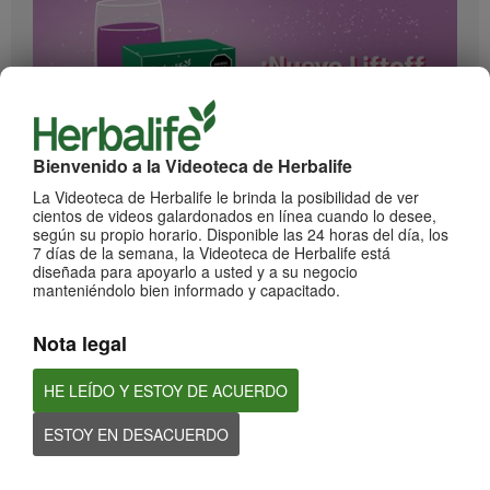
Bienvenido a la Videoteca de Herbalife
1:17
La Videoteca de Herbalife le brinda la posibilidad de ver
cientos de videos galardonados en línea cuando lo desee,
¡Impulsa cada momento! Nuevo Liftoff sabor Moras
según su propio horario. Disponible las 24 horas del día, los
Conoce el nuevo sabor mora de esta bebida efervescente que le dará impulso a
7 días de la semana, la Videoteca de Herbalife está
cada momento
diseñada para apoyarlo a usted y a su negocio
manteniéndolo bien informado y capacitado.
Nota legal
HE LEÍDO Y ESTOY DE ACUERDO
ESTOY EN DESACUERDO