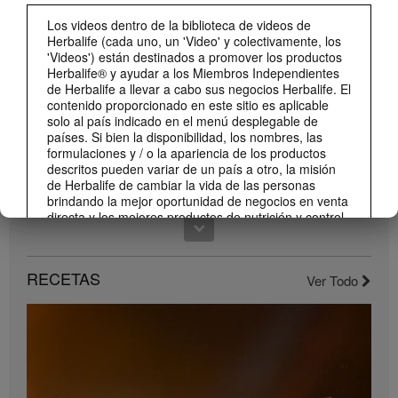
0:59
Los videos dentro de la biblioteca de videos de
¡Dale un impulso a tu día con los nuevos sabores de Liftoff!
Herbalife (cada uno, un 'Video' y colectivamente, los
Conoce los nuevos sabores de Liftoff: naranja y frutas tropicales.
'Videos') están destinados a promover los productos
Herbalife® y ayudar a los Miembros Independientes
de Herbalife a llevar a cabo sus negocios Herbalife. El
contenido proporcionado en este sitio es aplicable
solo al país indicado en el menú desplegable de
países. Si bien la disponibilidad, los nombres, las
formulaciones y / o la apariencia de los productos
descritos pueden variar de un país a otro, la misión
de Herbalife de cambiar la vida de las personas
brindando la mejor oportunidad de negocios en venta
directa y los mejores productos de nutrición y control
de peso son aplicable en todas partes.
1:22
Los Videos pueden incluir volúmenes de ventas o
Conoce el nuevo catálogo digital
experiencias de ganancias de varios Miembros
RECETAS
Ver Todo
Compártelo con todos tus clientes y conocidos.
Independientes de Herbalife que se encuentran en
diferentes niveles dentro del Plan de Marketing y que
residen en varios países. Estos ingresos son
aplicables a las personas (o ejemplos) descritos y no
son promedio; tampoco representan una garantía de
lo que ganará. Para obtener los datos de desempeño
financiero promedio más recientes aplicables a la