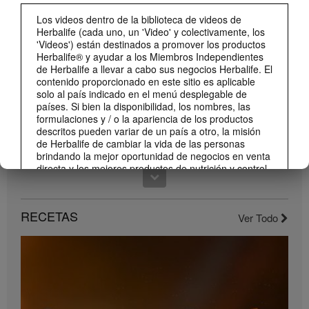
0:59
Los videos dentro de la biblioteca de videos de
¡Dale un impulso a tu día con los nuevos sabores de Liftoff!
Herbalife (cada uno, un 'Video' y colectivamente, los
Conoce los nuevos sabores de Liftoff: naranja y frutas tropicales.
'Videos') están destinados a promover los productos
Herbalife® y ayudar a los Miembros Independientes
de Herbalife a llevar a cabo sus negocios Herbalife. El
contenido proporcionado en este sitio es aplicable
solo al país indicado en el menú desplegable de
países. Si bien la disponibilidad, los nombres, las
formulaciones y / o la apariencia de los productos
descritos pueden variar de un país a otro, la misión
de Herbalife de cambiar la vida de las personas
brindando la mejor oportunidad de negocios en venta
directa y los mejores productos de nutrición y control
de peso son aplicable en todas partes.
1:22
Los Videos pueden incluir volúmenes de ventas o
Conoce el nuevo catálogo digital
experiencias de ganancias de varios Miembros
RECETAS
Ver Todo
Compártelo con todos tus clientes y conocidos.
Independientes de Herbalife que se encuentran en
diferentes niveles dentro del Plan de Marketing y que
residen en varios países. Estos ingresos son
aplicables a las personas (o ejemplos) descritos y no
son promedio; tampoco representan una garantía de
lo que ganará. Para obtener los datos de desempeño
financiero promedio más recientes aplicables a la