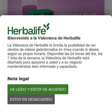
Bienvenido a la Videoteca de Herbalife
1:17
La Videoteca de Herbalife le brinda la posibilidad de ver
cientos de videos galardonados en línea cuando lo desee,
¡Impulsa cada momento! Nuevo Liftoff sabor Moras
según su propio horario. Disponible las 24 horas del día, los
Conoce el nuevo sabor mora de esta bebida efervescente que le dará impulso a
7 días de la semana, la Videoteca de Herbalife está
cada momento
diseñada para apoyarlo a usted y a su negocio
manteniéndolo bien informado y capacitado.
Nota legal
HE LEÍDO Y ESTOY DE ACUERDO
ESTOY EN DESACUERDO