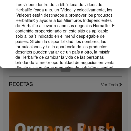
¡Dale un impulso a tu día con los nuevos sabores de Liftoff!
Los videos dentro de la biblioteca de videos de
Conoce los nuevos sabores de Liftoff: naranja y frutas tropicales.
Herbalife (cada uno, un 'Video' y colectivamente, los
'Videos') están destinados a promover los productos
Herbalife® y ayudar a los Miembros Independientes
de Herbalife a llevar a cabo sus negocios Herbalife. El
contenido proporcionado en este sitio es aplicable
solo al país indicado en el menú desplegable de
países. Si bien la disponibilidad, los nombres, las
formulaciones y / o la apariencia de los productos
descritos pueden variar de un país a otro, la misión
de Herbalife de cambiar la vida de las personas
brindando la mejor oportunidad de negocios en venta
directa y los mejores productos de nutrición y control
1:22
de peso son aplicable en todas partes.
Conoce el nuevo catálogo digital
Los Videos pueden incluir volúmenes de ventas o
RECETAS
Ver Todo
experiencias de ganancias de varios Miembros
Compártelo con todos tus clientes y conocidos.
Independientes de Herbalife que se encuentran en
diferentes niveles dentro del Plan de Marketing y que
residen en varios países. Estos ingresos son
aplicables a las personas (o ejemplos) descritos y no
son promedio; tampoco representan una garantía de
lo que ganará. Para obtener los datos de desempeño
financiero promedio más recientes aplicables a la
Región en la que realiza su negocio, consulte