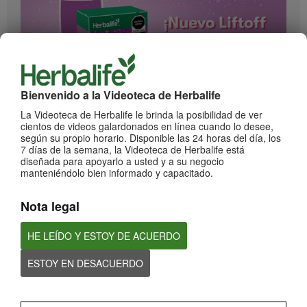
Bienvenido a la Videoteca de Herbalife
1:17
La Videoteca de Herbalife le brinda la posibilidad de ver
¡Impulsa cada momento! Nuevo Liftoff sabor Moras
cientos de videos galardonados en línea cuando lo desee,
Conoce el nuevo sabor mora de esta bebida efervescente que le dará impulso a
según su propio horario. Disponible las 24 horas del día, los
cada momento
7 días de la semana, la Videoteca de Herbalife está
diseñada para apoyarlo a usted y a su negocio
manteniéndolo bien informado y capacitado.
Nota legal
HE LEÍDO Y ESTOY DE ACUERDO
ESTOY EN DESACUERDO
0:59