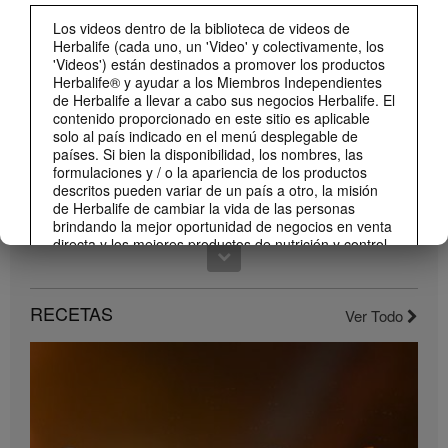
0:59
Los videos dentro de la biblioteca de videos de
¡Dale un impulso a tu día con los nuevos sabores de Liftoff!
Herbalife (cada uno, un 'Video' y colectivamente, los
Conoce los nuevos sabores de Liftoff: naranja y frutas tropicales.
'Videos') están destinados a promover los productos
Herbalife® y ayudar a los Miembros Independientes
de Herbalife a llevar a cabo sus negocios Herbalife. El
contenido proporcionado en este sitio es aplicable
solo al país indicado en el menú desplegable de
países. Si bien la disponibilidad, los nombres, las
formulaciones y / o la apariencia de los productos
descritos pueden variar de un país a otro, la misión
de Herbalife de cambiar la vida de las personas
brindando la mejor oportunidad de negocios en venta
directa y los mejores productos de nutrición y control
de peso son aplicable en todas partes.
1:22
Los Videos pueden incluir volúmenes de ventas o
Conoce el nuevo catálogo digital
experiencias de ganancias de varios Miembros
RECETAS
Ver Todo
Compártelo con todos tus clientes y conocidos.
Independientes de Herbalife que se encuentran en
diferentes niveles dentro del Plan de Marketing y que
residen en varios países. Estos ingresos son
aplicables a las personas (o ejemplos) descritos y no
son promedio; tampoco representan una garantía de
lo que ganará. Para obtener los datos de desempeño
financiero promedio más recientes aplicables a la