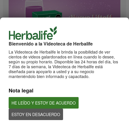
Bienvenido a la Videoteca de Herbalife
1:17
La Videoteca de Herbalife le brinda la posibilidad de ver
cientos de videos galardonados en línea cuando lo desee,
¡Impulsa cada momento! Nuevo Liftoff sabor Moras
según su propio horario. Disponible las 24 horas del día, los
Conoce el nuevo sabor mora de esta bebida efervescente que le dará impulso a
7 días de la semana, la Videoteca de Herbalife está
cada momento
diseñada para apoyarlo a usted y a su negocio
manteniéndolo bien informado y capacitado.
Nota legal
HE LEÍDO Y ESTOY DE ACUERDO
ESTOY EN DESACUERDO