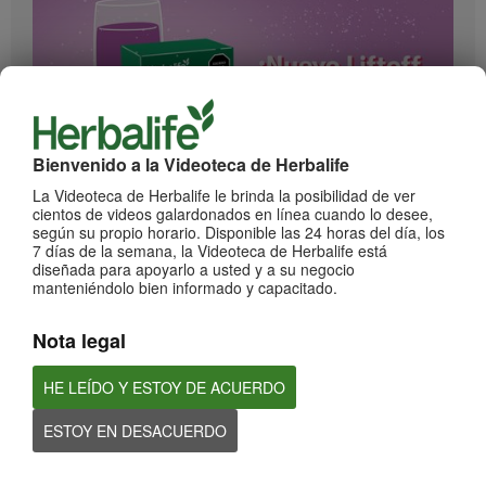
Bienvenido a la Videoteca de Herbalife
1:17
La Videoteca de Herbalife le brinda la posibilidad de ver
cientos de videos galardonados en línea cuando lo desee,
¡Impulsa cada momento! Nuevo Liftoff sabor Moras
según su propio horario. Disponible las 24 horas del día, los
Conoce el nuevo sabor mora de esta bebida efervescente que le dará impulso a
7 días de la semana, la Videoteca de Herbalife está
cada momento
diseñada para apoyarlo a usted y a su negocio
manteniéndolo bien informado y capacitado.
Nota legal
HE LEÍDO Y ESTOY DE ACUERDO
ESTOY EN DESACUERDO