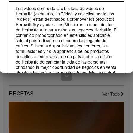
0:59
Los videos dentro de la biblioteca de videos de
¡Dale un impulso a tu día con los nuevos sabores de Liftoff!
Herbalife (cada uno, un 'Video' y colectivamente, los
Conoce los nuevos sabores de Liftoff: naranja y frutas tropicales.
'Videos') están destinados a promover los productos
Herbalife® y ayudar a los Miembros Independientes
de Herbalife a llevar a cabo sus negocios Herbalife. El
contenido proporcionado en este sitio es aplicable
solo al país indicado en el menú desplegable de
países. Si bien la disponibilidad, los nombres, las
formulaciones y / o la apariencia de los productos
descritos pueden variar de un país a otro, la misión
de Herbalife de cambiar la vida de las personas
brindando la mejor oportunidad de negocios en venta
directa y los mejores productos de nutrición y control
de peso son aplicable en todas partes.
1:22
Los Videos pueden incluir volúmenes de ventas o
Conoce el nuevo catálogo digital
experiencias de ganancias de varios Miembros
RECETAS
Ver Todo
Compártelo con todos tus clientes y conocidos.
Independientes de Herbalife que se encuentran en
diferentes niveles dentro del Plan de Marketing y que
residen en varios países. Estos ingresos son
aplicables a las personas (o ejemplos) descritos y no
son promedio; tampoco representan una garantía de
lo que ganará. Para obtener los datos de desempeño
financiero promedio más recientes aplicables a la