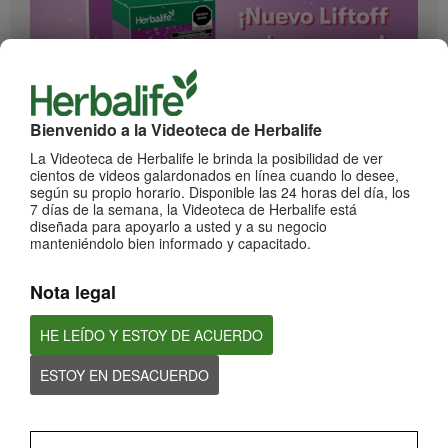
Bienvenido a la Videoteca de Herbalife
1:17
¡Impulsa cada momento! Nuevo Liftoff sabor Moras
La Videoteca de Herbalife le brinda la posibilidad de ver
cientos de videos galardonados en línea cuando lo desee,
Conoce el nuevo sabor mora de esta bebida efervescente que le dará impulso a
cada momento
según su propio horario. Disponible las 24 horas del día, los
7 días de la semana, la Videoteca de Herbalife está
diseñada para apoyarlo a usted y a su negocio
manteniéndolo bien informado y capacitado.
Nota legal
HE LEÍDO Y ESTOY DE ACUERDO
ESTOY EN DESACUERDO
0:59
¡Dale un impulso a tu día con los nuevos sabores de Liftoff!