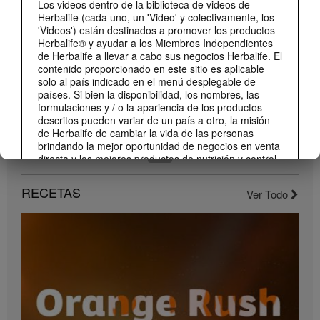
Los videos dentro de la biblioteca de videos de
Conoce los nuevos sabores de Liftoff: naranja y frutas tropicales.
Herbalife (cada uno, un 'Video' y colectivamente, los
'Videos') están destinados a promover los productos
Herbalife® y ayudar a los Miembros Independientes
de Herbalife a llevar a cabo sus negocios Herbalife. El
contenido proporcionado en este sitio es aplicable
solo al país indicado en el menú desplegable de
países. Si bien la disponibilidad, los nombres, las
formulaciones y / o la apariencia de los productos
descritos pueden variar de un país a otro, la misión
de Herbalife de cambiar la vida de las personas
brindando la mejor oportunidad de negocios en venta
directa y los mejores productos de nutrición y control
1:22
de peso son aplicable en todas partes.
Conoce el nuevo catálogo digital
RECETAS
Los Videos pueden incluir volúmenes de ventas o
Ver Todo
Compártelo con todos tus clientes y conocidos.
experiencias de ganancias de varios Miembros
Independientes de Herbalife que se encuentran en
diferentes niveles dentro del Plan de Marketing y que
residen en varios países. Estos ingresos son
aplicables a las personas (o ejemplos) descritos y no
son promedio; tampoco representan una garantía de
lo que ganará. Para obtener los datos de desempeño
financiero promedio más recientes aplicables a la
Región en la que realiza su negocio, consulte