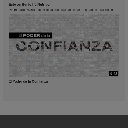
Esto es Herbalife Nutrition
los Videos en cualquier momento.
¡En Herbalife Nutrition nutrimos tu potencial para crear un futuro más saludable!
0:52
Receta Té Lift - Video para redes sociales
Prueba esta refrescante receta con Liftoff.
39:14
¿Qué son y para qué sirven los antioxidantes?
0:48
¿Qué son y para qué sirven los antioxidantes?
El Poder de la Confianza
0:56
Receta Vulcano - Video para redes sociales
Dale una explosión de sabor y energía a tu día con este receta.