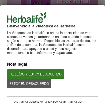
1:17
Bienvenido a la Videoteca de Herbalife
¡Impulsa cada momento! Nuevo Liftoff sabor Moras
Conoce el nuevo sabor mora de esta bebida efervescente que le dará impulso a
La Videoteca de Herbalife le brinda la posibilidad de ver
cada momento
cientos de videos galardonados en línea cuando lo desee,
según su propio horario. Disponible las 24 horas del día, los
7 días de la semana, la Videoteca de Herbalife está
diseñada para apoyarlo a usted y a su negocio
manteniéndolo bien informado y capacitado.
Nota legal
HE LEÍDO Y ESTOY DE ACUERDO
ESTOY EN DESACUERDO
0:59
¡Dale un impulso a tu día con los nuevos sabores de Liftoff!
Conoce los nuevos sabores de Liftoff: naranja y frutas tropicales.
Los videos dentro de la biblioteca de videos de