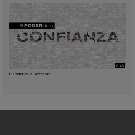
0:52
Receta Té Lift - Video para redes sociales
Prueba esta refrescante receta con Liftoff.
39:14
¿Qué son y para qué sirven los antioxidantes?
0:48
¿Qué son y para qué sirven los antioxidantes?
El Poder de la Confianza
0:56
Receta Vulcano - Video para redes sociales
Dale una explosión de sabor y energía a tu día con este receta.
49:56