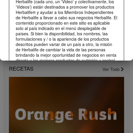
Herbalife (cada uno, un 'Video' y colectivamente, los
'Videos') están destinados a promover los productos
Herbalife® y ayudar a los Miembros Independientes
de Herbalife a llevar a cabo sus negocios Herbalife. El
contenido proporcionado en este sitio es aplicable
solo al país indicado en el menú desplegable de
países. Si bien la disponibilidad, los nombres, las
formulaciones y / o la apariencia de los productos
descritos pueden variar de un país a otro, la misión
de Herbalife de cambiar la vida de las personas
brindando la mejor oportunidad de negocios en venta
1:22
directa y los mejores productos de nutrición y control
Conoce el nuevo catálogo digital
de peso son aplicable en todas partes.
RECETAS
Ver Todo
Compártelo con todos tus clientes y conocidos.
Los Videos pueden incluir volúmenes de ventas o
experiencias de ganancias de varios Miembros
Independientes de Herbalife que se encuentran en
diferentes niveles dentro del Plan de Marketing y que
residen en varios países. Estos ingresos son
aplicables a las personas (o ejemplos) descritos y no
son promedio; tampoco representan una garantía de
lo que ganará. Para obtener los datos de desempeño
financiero promedio más recientes aplicables a la
Región en la que realiza su negocio, consulte
Herbalife.com o MyHerbalife.com.