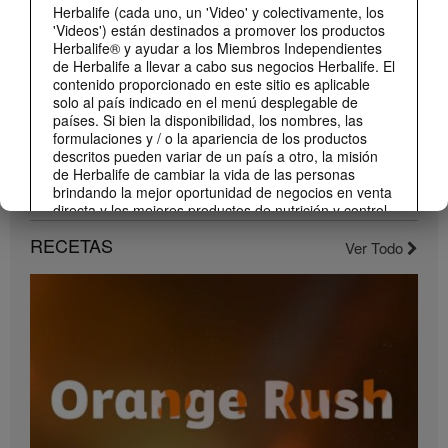
Herbalife (cada uno, un 'Video' y colectivamente, los
'Videos') están destinados a promover los productos
Herbalife® y ayudar a los Miembros Independientes
de Herbalife a llevar a cabo sus negocios Herbalife. El
contenido proporcionado en este sitio es aplicable
solo al país indicado en el menú desplegable de
países. Si bien la disponibilidad, los nombres, las
formulaciones y / o la apariencia de los productos
descritos pueden variar de un país a otro, la misión
de Herbalife de cambiar la vida de las personas
brindando la mejor oportunidad de negocios en venta
1:22
directa y los mejores productos de nutrición y control
de peso son aplicable en todas partes.
Conoce el nuevo catálogo digital
RECETAS
Ver Todo
Compártelo con todos tus clientes y conocidos.
Los Videos pueden incluir volúmenes de ventas o
experiencias de ganancias de varios Miembros
Independientes de Herbalife que se encuentran en
diferentes niveles dentro del Plan de Marketing y que
residen en varios países. Estos ingresos son
aplicables a las personas (o ejemplos) descritos y no
son promedio; tampoco representan una garantía de
lo que ganará. Para obtener los datos de desempeño
financiero promedio más recientes aplicables a la
Región en la que realiza su negocio, consulte
Herbalife.com o MyHerbalife.com.