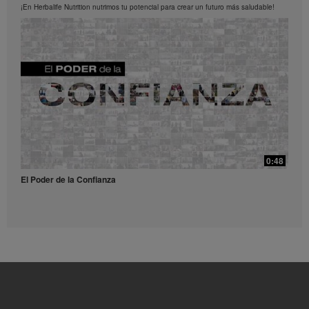
los Videos en cualquier momento.
¡En Herbalife Nutrition nutrimos tu potencial para crear un futuro más saludable!
0:52
Receta Té Lift - Video para redes sociales
Prueba esta refrescante receta con Liftoff.
39:14
¿Qué son y para qué sirven los antioxidantes?
0:48
¿Qué son y para qué sirven los antioxidantes?
El Poder de la Confianza
0:56
Receta Vulcano - Video para redes sociales
Dale una explosión de sabor y energía a tu día con este receta.