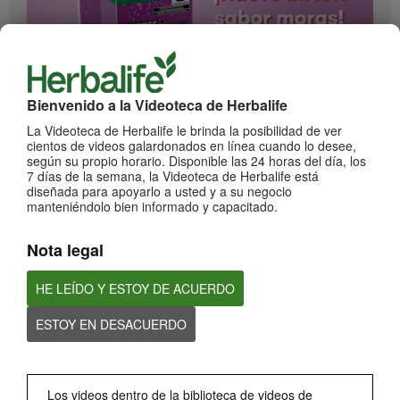
1:17
Bienvenido a la Videoteca de Herbalife
¡Impulsa cada momento! Nuevo Liftoff sabor Moras
La Videoteca de Herbalife le brinda la posibilidad de ver
Conoce el nuevo sabor mora de esta bebida efervescente que le dará impulso a
cientos de videos galardonados en línea cuando lo desee,
cada momento
según su propio horario. Disponible las 24 horas del día, los
7 días de la semana, la Videoteca de Herbalife está
diseñada para apoyarlo a usted y a su negocio
manteniéndolo bien informado y capacitado.
Nota legal
HE LEÍDO Y ESTOY DE ACUERDO
ESTOY EN DESACUERDO
0:59
¡Dale un impulso a tu día con los nuevos sabores de Liftoff!
Conoce los nuevos sabores de Liftoff: naranja y frutas tropicales.
Los videos dentro de la biblioteca de videos de