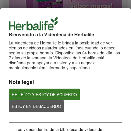
1:17
Bienvenido a la Videoteca de Herbalife
¡Impulsa cada momento! Nuevo Liftoff sabor Moras
La Videoteca de Herbalife le brinda la posibilidad de ver
Conoce el nuevo sabor mora de esta bebida efervescente que le dará impulso a
cientos de videos galardonados en línea cuando lo desee,
cada momento
según su propio horario. Disponible las 24 horas del día, los
7 días de la semana, la Videoteca de Herbalife está
diseñada para apoyarlo a usted y a su negocio
manteniéndolo bien informado y capacitado.
Nota legal
HE LEÍDO Y ESTOY DE ACUERDO
ESTOY EN DESACUERDO
0:59
¡Dale un impulso a tu día con los nuevos sabores de Liftoff!
Conoce los nuevos sabores de Liftoff: naranja y frutas tropicales.
Los videos dentro de la biblioteca de videos de