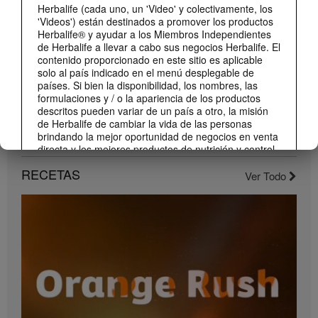
Herbalife (cada uno, un 'Video' y colectivamente, los
'Videos') están destinados a promover los productos
Herbalife® y ayudar a los Miembros Independientes
de Herbalife a llevar a cabo sus negocios Herbalife. El
contenido proporcionado en este sitio es aplicable
solo al país indicado en el menú desplegable de
países. Si bien la disponibilidad, los nombres, las
formulaciones y / o la apariencia de los productos
descritos pueden variar de un país a otro, la misión
de Herbalife de cambiar la vida de las personas
brindando la mejor oportunidad de negocios en venta
1:22
directa y los mejores productos de nutrición y control
de peso son aplicable en todas partes.
Conoce el nuevo catálogo digital
RECETAS
Ver Todo
Compártelo con todos tus clientes y conocidos.
Los Videos pueden incluir volúmenes de ventas o
experiencias de ganancias de varios Miembros
Independientes de Herbalife que se encuentran en
diferentes niveles dentro del Plan de Marketing y que
residen en varios países. Estos ingresos son
aplicables a las personas (o ejemplos) descritos y no
son promedio; tampoco representan una garantía de
lo que ganará. Para obtener los datos de desempeño
financiero promedio más recientes aplicables a la
Región en la que realiza su negocio, consulte
Herbalife.com o MyHerbalife.com.