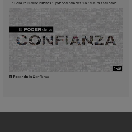
los Videos en cualquier momento.
¡En Herbalife Nutrition nutrimos tu potencial para crear un futuro más saludable!
0:52
Receta Té Lift - Video para redes sociales
Prueba esta refrescante receta con Liftoff.
39:14
¿Qué son y para qué sirven los antioxidantes?
0:48
¿Qué son y para qué sirven los antioxidantes?
El Poder de la Confianza
0:56
Receta Vulcano - Video para redes sociales
Dale una explosión de sabor y energía a tu día con este receta.