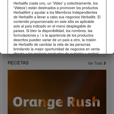
Herbalife (cada uno, un 'Video' y colectivamente, los
'Videos') están destinados a promover los productos
Herbalife® y ayudar a los Miembros Independientes
de Herbalife a llevar a cabo sus negocios Herbalife. El
contenido proporcionado en este sitio es aplicable
solo al país indicado en el menú desplegable de
países. Si bien la disponibilidad, los nombres, las
formulaciones y / o la apariencia de los productos
descritos pueden variar de un país a otro, la misión
de Herbalife de cambiar la vida de las personas
brindando la mejor oportunidad de negocios en venta
1:22
directa y los mejores productos de nutrición y control
de peso son aplicable en todas partes.
Conoce el nuevo catálogo digital
RECETAS
Ver Todo
Compártelo con todos tus clientes y conocidos.
Los Videos pueden incluir volúmenes de ventas o
experiencias de ganancias de varios Miembros
Independientes de Herbalife que se encuentran en
diferentes niveles dentro del Plan de Marketing y que
residen en varios países. Estos ingresos son
aplicables a las personas (o ejemplos) descritos y no
son promedio; tampoco representan una garantía de
lo que ganará. Para obtener los datos de desempeño
financiero promedio más recientes aplicables a la
Región en la que realiza su negocio, consulte
Herbalife.com o MyHerbalife.com.