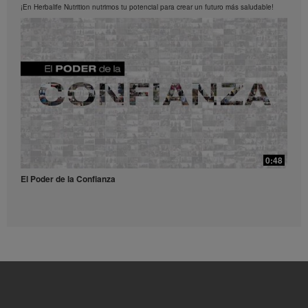
los Videos en cualquier momento.
¡En Herbalife Nutrition nutrimos tu potencial para crear un futuro más saludable!
0:52
Receta Té Lift - Video para redes sociales
Prueba esta refrescante receta con Liftoff.
39:14
¿Qué son y para qué sirven los antioxidantes?
0:48
¿Qué son y para qué sirven los antioxidantes?
El Poder de la Confianza
0:56
Receta Vulcano - Video para redes sociales
Dale una explosión de sabor y energía a tu día con este receta.