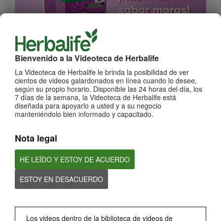
1:17
Bienvenido a la Videoteca de Herbalife
¡Impulsa cada momento! Nuevo Liftoff sabor Moras
La Videoteca de Herbalife le brinda la posibilidad de ver
Conoce el nuevo sabor mora de esta bebida efervescente que le dará impulso a
cientos de videos galardonados en línea cuando lo desee,
cada momento
según su propio horario. Disponible las 24 horas del día, los
7 días de la semana, la Videoteca de Herbalife está
diseñada para apoyarlo a usted y a su negocio
manteniéndolo bien informado y capacitado.
Nota legal
HE LEÍDO Y ESTOY DE ACUERDO
ESTOY EN DESACUERDO
0:59
¡Dale un impulso a tu día con los nuevos sabores de Liftoff!
Conoce los nuevos sabores de Liftoff: naranja y frutas tropicales.
Los videos dentro de la biblioteca de videos de