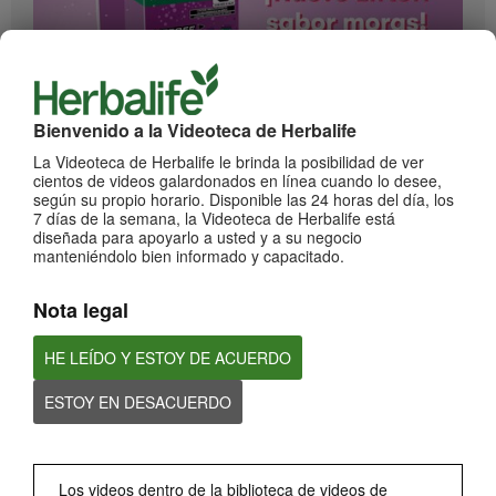
1:17
Bienvenido a la Videoteca de Herbalife
¡Impulsa cada momento! Nuevo Liftoff sabor Moras
La Videoteca de Herbalife le brinda la posibilidad de ver
Conoce el nuevo sabor mora de esta bebida efervescente que le dará impulso a
cientos de videos galardonados en línea cuando lo desee,
cada momento
según su propio horario. Disponible las 24 horas del día, los
7 días de la semana, la Videoteca de Herbalife está
diseñada para apoyarlo a usted y a su negocio
manteniéndolo bien informado y capacitado.
Nota legal
HE LEÍDO Y ESTOY DE ACUERDO
ESTOY EN DESACUERDO
0:59
¡Dale un impulso a tu día con los nuevos sabores de Liftoff!
Conoce los nuevos sabores de Liftoff: naranja y frutas tropicales.
Los videos dentro de la biblioteca de videos de