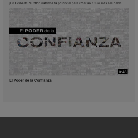
los Videos en cualquier momento.
¡En Herbalife Nutrition nutrimos tu potencial para crear un futuro más saludable!
0:52
Receta Té Lift - Video para redes sociales
Prueba esta refrescante receta con Liftoff.
39:14
¿Qué son y para qué sirven los antioxidantes?
0:48
¿Qué son y para qué sirven los antioxidantes?
El Poder de la Confianza
0:56
Receta Vulcano - Video para redes sociales
Dale una explosión de sabor y energía a tu día con este receta.