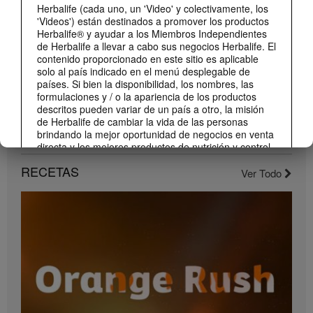
Herbalife (cada uno, un 'Video' y colectivamente, los
'Videos') están destinados a promover los productos
Herbalife® y ayudar a los Miembros Independientes
de Herbalife a llevar a cabo sus negocios Herbalife. El
contenido proporcionado en este sitio es aplicable
solo al país indicado en el menú desplegable de
países. Si bien la disponibilidad, los nombres, las
formulaciones y / o la apariencia de los productos
descritos pueden variar de un país a otro, la misión
de Herbalife de cambiar la vida de las personas
brindando la mejor oportunidad de negocios en venta
1:22
directa y los mejores productos de nutrición y control
de peso son aplicable en todas partes.
Conoce el nuevo catálogo digital
RECETAS
Ver Todo
Compártelo con todos tus clientes y conocidos.
Los Videos pueden incluir volúmenes de ventas o
experiencias de ganancias de varios Miembros
Independientes de Herbalife que se encuentran en
diferentes niveles dentro del Plan de Marketing y que
residen en varios países. Estos ingresos son
aplicables a las personas (o ejemplos) descritos y no
son promedio; tampoco representan una garantía de
lo que ganará. Para obtener los datos de desempeño
financiero promedio más recientes aplicables a la
Región en la que realiza su negocio, consulte
Herbalife.com o MyHerbalife.com.