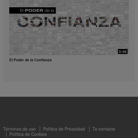
Receta Té Lift - Video para redes sociales
Prueba esta refrescante receta con Liftoff.
39:14
¿Qué son y para qué sirven los antioxidantes?
0:48
¿Qué son y para qué sirven los antioxidantes?
El Poder de la Confianza
0:56
Receta Vulcano - Video para redes sociales
Dale una explosión de sabor y energía a tu día con este receta.
49:56
Términos de uso
Política de Privacidad
Te contacte
La importancia del sodio en nuestro cuerpo con Marien Garza
Política de Cookies
La importancia del sodio en nuestro cuerpo