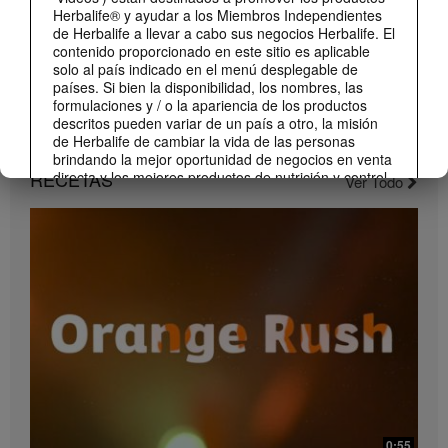
Herbalife® y ayudar a los Miembros Independientes
de Herbalife a llevar a cabo sus negocios Herbalife. El
contenido proporcionado en este sitio es aplicable
solo al país indicado en el menú desplegable de
países. Si bien la disponibilidad, los nombres, las
formulaciones y / o la apariencia de los productos
descritos pueden variar de un país a otro, la misión
1:22
de Herbalife de cambiar la vida de las personas
brindando la mejor oportunidad de negocios en venta
Conoce el nuevo catálogo digital
RECETAS
directa y los mejores productos de nutrición y control
Ver Todo
Compártelo con todos tus clientes y conocidos.
de peso son aplicable en todas partes.
Los Videos pueden incluir volúmenes de ventas o
experiencias de ganancias de varios Miembros
Independientes de Herbalife que se encuentran en
diferentes niveles dentro del Plan de Marketing y que
residen en varios países. Estos ingresos son
aplicables a las personas (o ejemplos) descritos y no
son promedio; tampoco representan una garantía de
lo que ganará. Para obtener los datos de desempeño
financiero promedio más recientes aplicables a la
Región en la que realiza su negocio, consulte
Herbalife.com o MyHerbalife.com.
1:23
De manera similar, los testimonios de pérdidas de
¡Dale un impulso a tu día con el nuevo Liftoff!
0:55