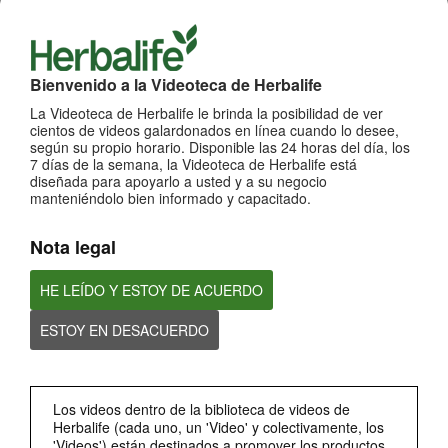
1:17
¡Impulsa cada momento! Nuevo Liftoff sabor Moras
Bienvenido a la Videoteca de Herbalife
Conoce el nuevo sabor mora de esta bebida efervescente que le dará impulso a
cada momento
La Videoteca de Herbalife le brinda la posibilidad de ver
cientos de videos galardonados en línea cuando lo desee,
según su propio horario. Disponible las 24 horas del día, los
7 días de la semana, la Videoteca de Herbalife está
diseñada para apoyarlo a usted y a su negocio
manteniéndolo bien informado y capacitado.
Nota legal
HE LEÍDO Y ESTOY DE ACUERDO
0:59
ESTOY EN DESACUERDO
¡Dale un impulso a tu día con los nuevos sabores de Liftoff!
Conoce los nuevos sabores de Liftoff: naranja y frutas tropicales.
Los videos dentro de la biblioteca de videos de
Herbalife (cada uno, un 'Video' y colectivamente, los
'Videos') están destinados a promover los productos