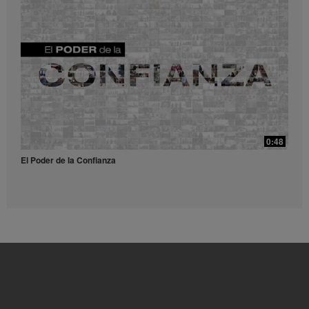
0:52
Receta Té Lift - Video para redes sociales
Prueba esta refrescante receta con Liftoff.
39:14
¿Qué son y para qué sirven los antioxidantes?
0:48
¿Qué son y para qué sirven los antioxidantes?
El Poder de la Confianza
0:56
Receta Vulcano - Video para redes sociales
Dale una explosión de sabor y energía a tu día con este receta.
49:56