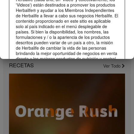
'Videos') están destinados a promover los productos
Herbalife® y ayudar a los Miembros Independientes
de Herbalife a llevar a cabo sus negocios Herbalife. El
contenido proporcionado en este sitio es aplicable
solo al país indicado en el menú desplegable de
países. Si bien la disponibilidad, los nombres, las
formulaciones y / o la apariencia de los productos
descritos pueden variar de un país a otro, la misión
de Herbalife de cambiar la vida de las personas
brindando la mejor oportunidad de negocios en venta
1:22
directa y los mejores productos de nutrición y control
Conoce el nuevo catálogo digital
de peso son aplicable en todas partes.
RECETAS
Ver Todo
Compártelo con todos tus clientes y conocidos.
Los Videos pueden incluir volúmenes de ventas o
experiencias de ganancias de varios Miembros
Independientes de Herbalife que se encuentran en
diferentes niveles dentro del Plan de Marketing y que
residen en varios países. Estos ingresos son
aplicables a las personas (o ejemplos) descritos y no
son promedio; tampoco representan una garantía de
lo que ganará. Para obtener los datos de desempeño
financiero promedio más recientes aplicables a la
Región en la que realiza su negocio, consulte
Herbalife.com o MyHerbalife.com.
1:23