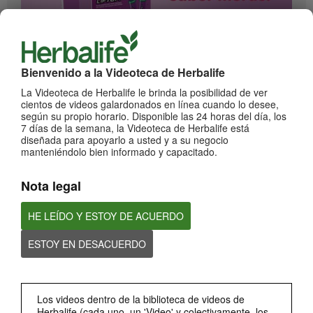
1:17
Bienvenido a la Videoteca de Herbalife
¡Impulsa cada momento! Nuevo Liftoff sabor Moras
Conoce el nuevo sabor mora de esta bebida efervescente que le dará impulso a
La Videoteca de Herbalife le brinda la posibilidad de ver
cada momento
cientos de videos galardonados en línea cuando lo desee,
según su propio horario. Disponible las 24 horas del día, los
7 días de la semana, la Videoteca de Herbalife está
diseñada para apoyarlo a usted y a su negocio
manteniéndolo bien informado y capacitado.
Nota legal
HE LEÍDO Y ESTOY DE ACUERDO
ESTOY EN DESACUERDO
0:59
¡Dale un impulso a tu día con los nuevos sabores de Liftoff!
Conoce los nuevos sabores de Liftoff: naranja y frutas tropicales.
Los videos dentro de la biblioteca de videos de
Herbalife (cada uno, un 'Video' y colectivamente, los