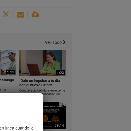
Ver Todo
1:22
1:23
catálogo
¡Dale un impulso a tu día
con el nuevo Liftoff!
s tus
Conoce esta bebida efervescente
que le dará una sensación de
impulso en tu día.
37:40
39:14
 en línea cuando lo