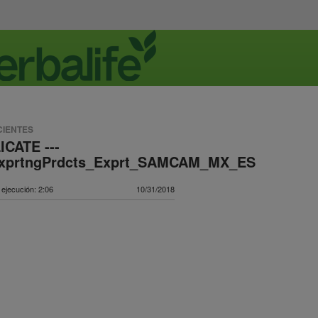
CIENTES
ICATE ---
xprtngPrdcts_Exprt_SAMCAM_MX_ES
ejecución: 2:06
10/31/2018