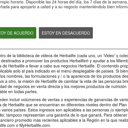
Nutrientes que apoyan al
Siente más energ
opio horario. Disponible las 24 horas del día, los 7 días de la semana
¿Cómo cuidar tu piel con
Sistema inmunológico
controla tu apetit
señada para apoyarlo a usted y a su negocio manteniéndolo bien inform
Herbalife® SKIN?
Nutrición para fortalecer tu
Siente más energía y
Sistema inmunológico
apetito
STOY DE ACUERDO
ESTOY EN DESACUERDO
44:17
49:56
Conoce el nuevo
¿Cómo preparar 
La importancia del sodio en
Thermojetics durazno-
Fórmula 1 Cooki
nuestro cuerpo con Marien
tro de la biblioteca de videos de Herbalife (cada uno, un 'Video' y cole
mango con Dra. Rocío
Cream?
Garza
n destinados a promover los productos Herbalife® y ayudar a los Miem
Medina
RECETAS
La importancia del sodio en
 de Herbalife a llevar a cabo sus negocios Herbalife. El contenido pr
nuestro cuerpo
Conoce el nuevo Thermojetics
plicable solo al país indicado en el menú desplegable de países. Si bien
durazno-mango
, los nombres, las formulaciones y / o la apariencia de los productos de
aís a otro, la misión de Herbalife de cambiar la vida de las personas br
dad de negocios en venta directa y los mejores productos de nutrición 
able en todas partes.
2:18
1:09
eden incluir volúmenes de ventas o experiencias de ganancias de var
0:55
 de Herbalife que se encuentran en diferentes niveles dentro del Plan
Ingredientes Herbalife
Receta Iceberg - Video
Receta Ocean Lift
Receta Orange Rush -
 varios países. Estos ingresos son aplicables a las personas (o ejemplo
Nutrition F1
para redes sociales
para redes socia
Video para redes sociales
o; tampoco representan una garantía de lo que ganará. Para obtener 
Ingredientes que componen
¿Ya experimentaste la frescura
Dale un impulso a tu
Acompaña un día muy activo con
Herbalife Nutrition F1
nciero promedio más recientes aplicables a la Región en la que reali
de un iceberg?
esta refrescante rece
esta refrescante receta.
life.com o MyHerbalife.com.