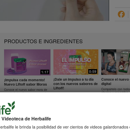
PRODUCTOS E INGREDIENTES
0:59
1:17
¡Dale un impulso a tu día
Conoce el nuevo 
¡Impulsa cada momento!
con los nuevos sabores de
digital
Nuevo Liftoff sabor Moras
Liftoff!
Compártelo con todo
Conoce el nuevo sabor mora de
clientes y conocidos.
esta bebida efervescente que le
Conoce los nuevos sabores de
dará impulso a cada momento
Liftoff: naranja y frutas tropicales.
 Videoteca de Herbalife
38:29
11:38
rbalife le brinda la posibilidad de ver cientos de videos galardonados