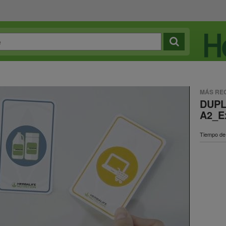
MÁS RE
DUPL
A2_E
Tiempo de 