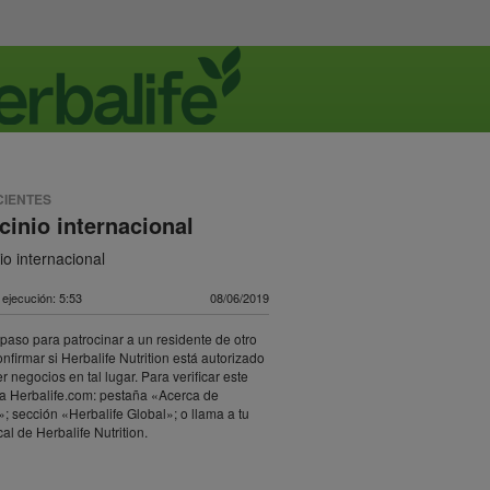
CIENTES
cinio internacional
io internacional
ejecución: 5:53
08/06/2019
 paso para patrocinar a un residente de otro
onfirmar si Herbalife Nutrition está autorizado
r negocios en tal lugar. Para verificar este
ita Herbalife.com: pestaña «Acerca de
»; sección «Herbalife Global»; o llama a tu
cal de Herbalife Nutrition.