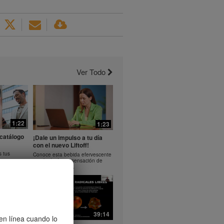
Ver Todo
1:22
1:23
catálogo
¡Dale un impulso a tu día
con el nuevo Liftoff!
s tus
Conoce esta bebida efervescente
que le dará una sensación de
impulso en tu día.
37:40
39:14
 en línea cuando lo