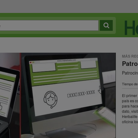
MÁS RE
Patro
Patrocin
Tiempo de 
El primer
país es c
para hace
dato, vis
Herbalife
oficina lo