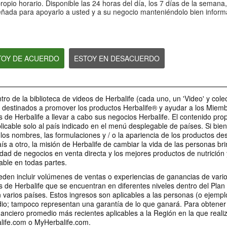
Nutrientes que apoyan al
Siente más energ
opio horario. Disponible las 24 horas del día, los 7 días de la semana
¿Cómo cuidar tu piel con
Sistema inmunológico
controla tu apetit
señada para apoyarlo a usted y a su negocio manteniéndolo bien inform
Herbalife® SKIN?
Nutrición para fortalecer tu
Siente más energía y
Sistema inmunológico
apetito
STOY DE ACUERDO
ESTOY EN DESACUERDO
44:17
49:56
Conoce el nuevo
¿Cómo preparar 
La importancia del sodio en
Thermojetics durazno-
Fórmula 1 Cooki
nuestro cuerpo con Marien
tro de la biblioteca de videos de Herbalife (cada uno, un 'Video' y cole
mango con Dra. Rocío
Cream?
Garza
n destinados a promover los productos Herbalife® y ayudar a los Miem
Medina
RECETAS
La importancia del sodio en
 de Herbalife a llevar a cabo sus negocios Herbalife. El contenido pr
nuestro cuerpo
Conoce el nuevo Thermojetics
plicable solo al país indicado en el menú desplegable de países. Si bien
durazno-mango
, los nombres, las formulaciones y / o la apariencia de los productos de
aís a otro, la misión de Herbalife de cambiar la vida de las personas br
dad de negocios en venta directa y los mejores productos de nutrición 
able en todas partes.
2:18
1:09
eden incluir volúmenes de ventas o experiencias de ganancias de var
0:55
 de Herbalife que se encuentran en diferentes niveles dentro del Plan
Ingredientes Herbalife
Receta Iceberg - Video
Receta Ocean Lift
Receta Orange Rush -
 varios países. Estos ingresos son aplicables a las personas (o ejemplo
Nutrition F1
para redes sociales
para redes socia
Video para redes sociales
o; tampoco representan una garantía de lo que ganará. Para obtener 
Ingredientes que componen
¿Ya experimentaste la frescura
Dale un impulso a tu
Acompaña un día muy activo con
Herbalife Nutrition F1
nciero promedio más recientes aplicables a la Región en la que reali
de un iceberg?
esta refrescante rece
esta refrescante receta.
life.com o MyHerbalife.com.