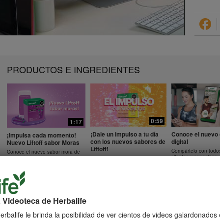
PRODUCTOS E INGREDIENTES
0:59
1:17
¡Dale un impulso a tu día
Conoce el nuevo 
¡Impulsa cada momento!
con los nuevos sabores de
digital
Nuevo Liftoff sabor Moras
Liftoff!
Compártelo con todo
Conoce el nuevo sabor mora de
clientes y conocidos.
esta bebida efervescente que le
Conoce los nuevos sabores de
dará impulso a cada momento
Liftoff: naranja y frutas tropicales.
 Videoteca de Herbalife
38:29
11:38
rbalife le brinda la posibilidad de ver cientos de videos galardonados