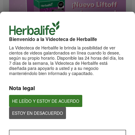
1:17
Bienvenido a la Videoteca de Herbalife
¡Impulsa cada momento! Nuevo Liftoff sabor Moras
La Videoteca de Herbalife le brinda la posibilidad de ver
cientos de videos galardonados en línea cuando lo desee,
Conoce el nuevo sabor mora de esta bebida efervescente que le dará impulso a
cada momento
según su propio horario. Disponible las 24 horas del día, los
7 días de la semana, la Videoteca de Herbalife está
diseñada para apoyarlo a usted y a su negocio
manteniéndolo bien informado y capacitado.
Nota legal
HE LEÍDO Y ESTOY DE ACUERDO
ESTOY EN DESACUERDO
0:59
¡Dale un impulso a tu día con los nuevos sabores de Liftoff!