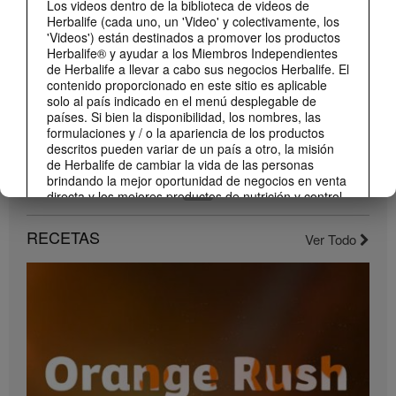
Los videos dentro de la biblioteca de videos de
Conoce los nuevos sabores de Liftoff: naranja y frutas tropicales.
Herbalife (cada uno, un 'Video' y colectivamente, los
'Videos') están destinados a promover los productos
Herbalife® y ayudar a los Miembros Independientes
de Herbalife a llevar a cabo sus negocios Herbalife. El
contenido proporcionado en este sitio es aplicable
solo al país indicado en el menú desplegable de
países. Si bien la disponibilidad, los nombres, las
formulaciones y / o la apariencia de los productos
descritos pueden variar de un país a otro, la misión
de Herbalife de cambiar la vida de las personas
brindando la mejor oportunidad de negocios en venta
directa y los mejores productos de nutrición y control
1:22
de peso son aplicable en todas partes.
Conoce el nuevo catálogo digital
RECETAS
Los Videos pueden incluir volúmenes de ventas o
Ver Todo
Compártelo con todos tus clientes y conocidos.
experiencias de ganancias de varios Miembros
Independientes de Herbalife que se encuentran en
diferentes niveles dentro del Plan de Marketing y que
residen en varios países. Estos ingresos son
aplicables a las personas (o ejemplos) descritos y no
son promedio; tampoco representan una garantía de
lo que ganará. Para obtener los datos de desempeño
financiero promedio más recientes aplicables a la
Región en la que realiza su negocio, consulte
Herbalife.com o MyHerbalife.com.