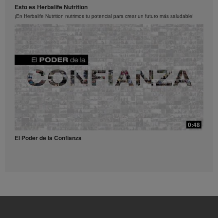
Esto es Herbalife Nutrition
los Videos en cualquier momento.
¡En Herbalife Nutrition nutrimos tu potencial para crear un futuro más saludable!
0:52
Receta Té Lift - Video para redes sociales
Prueba esta refrescante receta con Liftoff.
39:14
¿Qué son y para qué sirven los antioxidantes?
0:48
¿Qué son y para qué sirven los antioxidantes?
El Poder de la Confianza
0:56
Receta Vulcano - Video para redes sociales
Dale una explosión de sabor y energía a tu día con este receta.