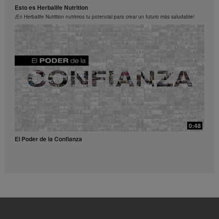
Esto es Herbalife Nutrition
los Videos en cualquier momento.
¡En Herbalife Nutrition nutrimos tu potencial para crear un futuro más saludable!
0:52
Receta Té Lift - Video para redes sociales
Prueba esta refrescante receta con Liftoff.
39:14
¿Qué son y para qué sirven los antioxidantes?
0:48
¿Qué son y para qué sirven los antioxidantes?
El Poder de la Confianza
0:56
Receta Vulcano - Video para redes sociales
Dale una explosión de sabor y energía a tu día con este receta.