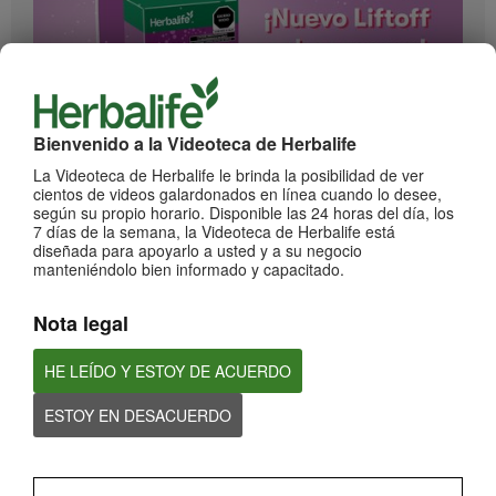
Bienvenido a la Videoteca de Herbalife
1:17
¡Impulsa cada momento! Nuevo Liftoff sabor Moras
La Videoteca de Herbalife le brinda la posibilidad de ver
cientos de videos galardonados en línea cuando lo desee,
Conoce el nuevo sabor mora de esta bebida efervescente que le dará impulso a
cada momento
según su propio horario. Disponible las 24 horas del día, los
7 días de la semana, la Videoteca de Herbalife está
diseñada para apoyarlo a usted y a su negocio
manteniéndolo bien informado y capacitado.
Nota legal
HE LEÍDO Y ESTOY DE ACUERDO
ESTOY EN DESACUERDO
0:59
¡Dale un impulso a tu día con los nuevos sabores de Liftoff!