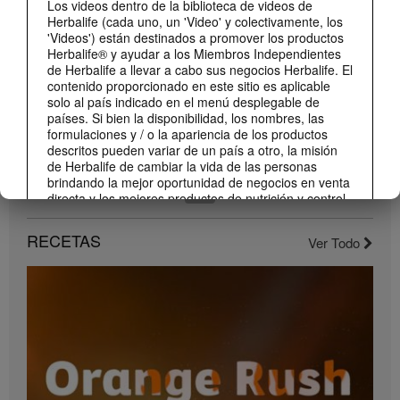
Los videos dentro de la biblioteca de videos de
Conoce los nuevos sabores de Liftoff: naranja y frutas tropicales.
Herbalife (cada uno, un 'Video' y colectivamente, los
'Videos') están destinados a promover los productos
Herbalife® y ayudar a los Miembros Independientes
de Herbalife a llevar a cabo sus negocios Herbalife. El
contenido proporcionado en este sitio es aplicable
solo al país indicado en el menú desplegable de
países. Si bien la disponibilidad, los nombres, las
formulaciones y / o la apariencia de los productos
descritos pueden variar de un país a otro, la misión
de Herbalife de cambiar la vida de las personas
brindando la mejor oportunidad de negocios en venta
directa y los mejores productos de nutrición y control
1:22
de peso son aplicable en todas partes.
Conoce el nuevo catálogo digital
RECETAS
Los Videos pueden incluir volúmenes de ventas o
Ver Todo
Compártelo con todos tus clientes y conocidos.
experiencias de ganancias de varios Miembros
Independientes de Herbalife que se encuentran en
diferentes niveles dentro del Plan de Marketing y que
residen en varios países. Estos ingresos son
aplicables a las personas (o ejemplos) descritos y no
son promedio; tampoco representan una garantía de
lo que ganará. Para obtener los datos de desempeño
financiero promedio más recientes aplicables a la
Región en la que realiza su negocio, consulte