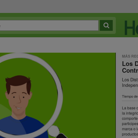
MÁS RE
Los D
Contr
Los Dist
Indepen
Tiempo de 
La base d
la integr
comporte
participe
marca o l
productos