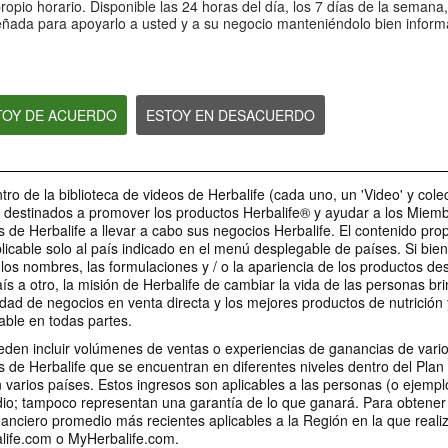
Nutrientes que apoyan al
Siente más energ
opio horario. Disponible las 24 horas del día, los 7 días de la semana
¿Cómo cuidar tu piel con
Sistema inmunológico
controla tu apetit
señada para apoyarlo a usted y a su negocio manteniéndolo bien inform
Herbalife® SKIN?
Nutrición para fortalecer tu
Siente más energía y
Sistema inmunológico
apetito
STOY DE ACUERDO
ESTOY EN DESACUERDO
44:17
49:56
Conoce el nuevo
¿Cómo preparar 
La importancia del sodio en
Thermojetics durazno-
Fórmula 1 Cooki
nuestro cuerpo con Marien
tro de la biblioteca de videos de Herbalife (cada uno, un 'Video' y cole
mango con Dra. Rocío
Cream?
Garza
n destinados a promover los productos Herbalife® y ayudar a los Miem
Medina
RECETAS
La importancia del sodio en
 de Herbalife a llevar a cabo sus negocios Herbalife. El contenido pr
nuestro cuerpo
Conoce el nuevo Thermojetics
plicable solo al país indicado en el menú desplegable de países. Si bien
durazno-mango
, los nombres, las formulaciones y / o la apariencia de los productos de
aís a otro, la misión de Herbalife de cambiar la vida de las personas br
dad de negocios en venta directa y los mejores productos de nutrición 
able en todas partes.
2:18
1:09
eden incluir volúmenes de ventas o experiencias de ganancias de var
0:55
 de Herbalife que se encuentran en diferentes niveles dentro del Plan
Ingredientes Herbalife
Receta Iceberg - Video
Receta Ocean Lift
Receta Orange Rush -
 varios países. Estos ingresos son aplicables a las personas (o ejemplo
Nutrition F1
para redes sociales
para redes socia
Video para redes sociales
o; tampoco representan una garantía de lo que ganará. Para obtener 
Ingredientes que componen
¿Ya experimentaste la frescura
Dale un impulso a tu
Acompaña un día muy activo con
Herbalife Nutrition F1
nciero promedio más recientes aplicables a la Región en la que reali
de un iceberg?
esta refrescante rece
esta refrescante receta.
life.com o MyHerbalife.com.