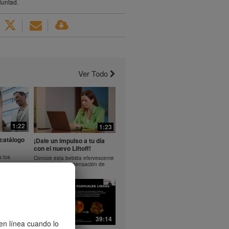
luntad.
Ver Todo
1:22
1:23
catálogo
¡Dale un impulso a tu día
con el nuevo Liftoff!
s tus
Conoce esta bebida efervescente
que le dará una sensación de
impulso en tu día.
37:40
39:14
 en línea cuando lo