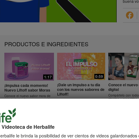
buena vo
PRODUCTOS E INGREDIENTES
0:59
1:17
¡Dale un impulso a tu día
Conoce el nuevo 
¡Impulsa cada momento!
con los nuevos sabores de
digital
Nuevo Liftoff sabor Moras
Liftoff!
Compártelo con todo
Conoce el nuevo sabor mora de
clientes y conocidos.
esta bebida efervescente que le
Conoce los nuevos sabores de
dará impulso a cada momento
Liftoff: naranja y frutas tropicales.
 Videoteca de Herbalife
38:29
11:38
rbalife le brinda la posibilidad de ver cientos de videos galardonados