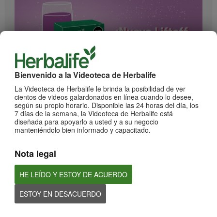
Bienvenido a la Videoteca de Herbalife
1:17
La Videoteca de Herbalife le brinda la posibilidad de ver
cientos de videos galardonados en línea cuando lo desee,
¡Impulsa cada momento! Nuevo Liftoff sabor Moras
según su propio horario. Disponible las 24 horas del día, los
Conoce el nuevo sabor mora de esta bebida efervescente que le dará impulso a
7 días de la semana, la Videoteca de Herbalife está
cada momento
diseñada para apoyarlo a usted y a su negocio
manteniéndolo bien informado y capacitado.
Nota legal
HE LEÍDO Y ESTOY DE ACUERDO
ESTOY EN DESACUERDO