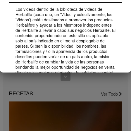
0:59
Los videos dentro de la biblioteca de videos de
¡Dale un impulso a tu día con los nuevos sabores de Liftoff!
Herbalife (cada uno, un 'Video' y colectivamente, los
Conoce los nuevos sabores de Liftoff: naranja y frutas tropicales.
'Videos') están destinados a promover los productos
Herbalife® y ayudar a los Miembros Independientes
de Herbalife a llevar a cabo sus negocios Herbalife. El
contenido proporcionado en este sitio es aplicable
solo al país indicado en el menú desplegable de
países. Si bien la disponibilidad, los nombres, las
formulaciones y / o la apariencia de los productos
descritos pueden variar de un país a otro, la misión
de Herbalife de cambiar la vida de las personas
brindando la mejor oportunidad de negocios en venta
directa y los mejores productos de nutrición y control
de peso son aplicable en todas partes.
1:22
Los Videos pueden incluir volúmenes de ventas o
Conoce el nuevo catálogo digital
experiencias de ganancias de varios Miembros
RECETAS
Ver Todo
Compártelo con todos tus clientes y conocidos.
Independientes de Herbalife que se encuentran en
diferentes niveles dentro del Plan de Marketing y que
residen en varios países. Estos ingresos son
aplicables a las personas (o ejemplos) descritos y no
son promedio; tampoco representan una garantía de
lo que ganará. Para obtener los datos de desempeño
financiero promedio más recientes aplicables a la