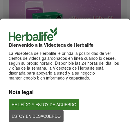
Bienvenido a la Videoteca de Herbalife
1:17
La Videoteca de Herbalife le brinda la posibilidad de ver
cientos de videos galardonados en línea cuando lo desee,
¡Impulsa cada momento! Nuevo Liftoff sabor Moras
según su propio horario. Disponible las 24 horas del día, los
Conoce el nuevo sabor mora de esta bebida efervescente que le dará impulso a
7 días de la semana, la Videoteca de Herbalife está
cada momento
diseñada para apoyarlo a usted y a su negocio
manteniéndolo bien informado y capacitado.
Nota legal
HE LEÍDO Y ESTOY DE ACUERDO
ESTOY EN DESACUERDO