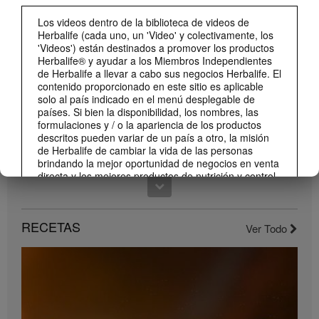
0:59
Los videos dentro de la biblioteca de videos de
¡Dale un impulso a tu día con los nuevos sabores de Liftoff!
Herbalife (cada uno, un 'Video' y colectivamente, los
Conoce los nuevos sabores de Liftoff: naranja y frutas tropicales.
'Videos') están destinados a promover los productos
Herbalife® y ayudar a los Miembros Independientes
de Herbalife a llevar a cabo sus negocios Herbalife. El
contenido proporcionado en este sitio es aplicable
solo al país indicado en el menú desplegable de
países. Si bien la disponibilidad, los nombres, las
formulaciones y / o la apariencia de los productos
descritos pueden variar de un país a otro, la misión
de Herbalife de cambiar la vida de las personas
brindando la mejor oportunidad de negocios en venta
directa y los mejores productos de nutrición y control
de peso son aplicable en todas partes.
1:22
Los Videos pueden incluir volúmenes de ventas o
Conoce el nuevo catálogo digital
experiencias de ganancias de varios Miembros
RECETAS
Ver Todo
Compártelo con todos tus clientes y conocidos.
Independientes de Herbalife que se encuentran en
diferentes niveles dentro del Plan de Marketing y que
residen en varios países. Estos ingresos son
aplicables a las personas (o ejemplos) descritos y no
son promedio; tampoco representan una garantía de
lo que ganará. Para obtener los datos de desempeño
financiero promedio más recientes aplicables a la