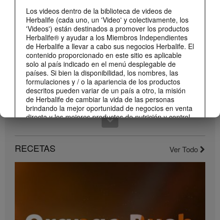
¡Dale un impulso a tu día con los nuevos sabores de Liftoff!
Los videos dentro de la biblioteca de videos de
Herbalife (cada uno, un 'Video' y colectivamente, los
Conoce los nuevos sabores de Liftoff: naranja y frutas tropicales.
'Videos') están destinados a promover los productos
Herbalife® y ayudar a los Miembros Independientes
de Herbalife a llevar a cabo sus negocios Herbalife. El
contenido proporcionado en este sitio es aplicable
solo al país indicado en el menú desplegable de
países. Si bien la disponibilidad, los nombres, las
formulaciones y / o la apariencia de los productos
descritos pueden variar de un país a otro, la misión
de Herbalife de cambiar la vida de las personas
brindando la mejor oportunidad de negocios en venta
directa y los mejores productos de nutrición y control
de peso son aplicable en todas partes.
1:22
Los Videos pueden incluir volúmenes de ventas o
Conoce el nuevo catálogo digital
RECETAS
experiencias de ganancias de varios Miembros
Ver Todo
Compártelo con todos tus clientes y conocidos.
Independientes de Herbalife que se encuentran en
diferentes niveles dentro del Plan de Marketing y que
residen en varios países. Estos ingresos son
aplicables a las personas (o ejemplos) descritos y no
son promedio; tampoco representan una garantía de
lo que ganará. Para obtener los datos de desempeño
financiero promedio más recientes aplicables a la
Región en la que realiza su negocio, consulte