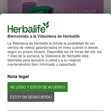
Bienvenido a la Videoteca de Herbalife
1:17
La Videoteca de Herbalife le brinda la posibilidad de ver
¡Impulsa cada momento! Nuevo Liftoff sabor Moras
cientos de videos galardonados en línea cuando lo desee,
según su propio horario. Disponible las 24 horas del día, los
Conoce el nuevo sabor mora de esta bebida efervescente que le dará impulso a
cada momento
7 días de la semana, la Videoteca de Herbalife está
diseñada para apoyarlo a usted y a su negocio
manteniéndolo bien informado y capacitado.
Nota legal
HE LEÍDO Y ESTOY DE ACUERDO
ESTOY EN DESACUERDO
0:59