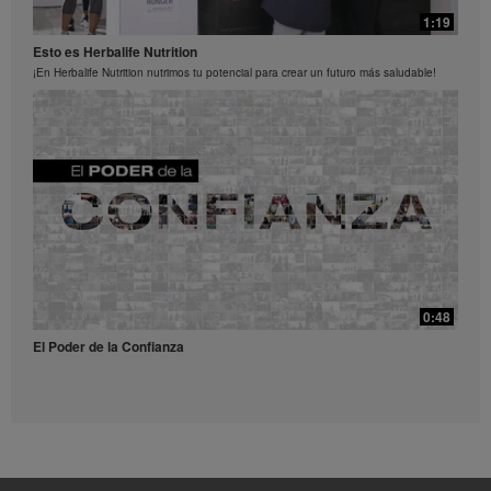
Siente más energía y controla tu apetito
prohibido. Herbalife puede solicitarle que deje de usar
1:19
Siente más energía y controla tu apetito
los Videos en cualquier momento.
Esto es Herbalife Nutrition
¡En Herbalife Nutrition nutrimos tu potencial para crear un futuro más saludable!
0:52
Receta Té Lift - Video para redes sociales
Prueba esta refrescante receta con Liftoff.
39:14
¿Qué son y para qué sirven los antioxidantes?
0:48
¿Qué son y para qué sirven los antioxidantes?
El Poder de la Confianza
0:56
Receta Vulcano - Video para redes sociales