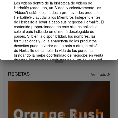
Los videos dentro de la biblioteca de videos de
Conoce los nuevos sabores de Liftoff: naranja y frutas tropicales.
Herbalife (cada uno, un 'Video' y colectivamente, los
'Videos') están destinados a promover los productos
Herbalife® y ayudar a los Miembros Independientes
de Herbalife a llevar a cabo sus negocios Herbalife. El
contenido proporcionado en este sitio es aplicable
solo al país indicado en el menú desplegable de
países. Si bien la disponibilidad, los nombres, las
formulaciones y / o la apariencia de los productos
descritos pueden variar de un país a otro, la misión
de Herbalife de cambiar la vida de las personas
brindando la mejor oportunidad de negocios en venta
directa y los mejores productos de nutrición y control
1:22
de peso son aplicable en todas partes.
Conoce el nuevo catálogo digital
Los Videos pueden incluir volúmenes de ventas o
RECETAS
Ver Todo
Compártelo con todos tus clientes y conocidos.
experiencias de ganancias de varios Miembros
Independientes de Herbalife que se encuentran en
diferentes niveles dentro del Plan de Marketing y que
residen en varios países. Estos ingresos son
aplicables a las personas (o ejemplos) descritos y no
son promedio; tampoco representan una garantía de
lo que ganará. Para obtener los datos de desempeño
financiero promedio más recientes aplicables a la
Región en la que realiza su negocio, consulte