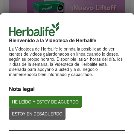
Bienvenido a la Videoteca de Herbalife
1:17
La Videoteca de Herbalife le brinda la posibilidad de ver
¡Impulsa cada momento! Nuevo Liftoff sabor Moras
cientos de videos galardonados en línea cuando lo desee,
Conoce el nuevo sabor mora de esta bebida efervescente que le dará impulso a
según su propio horario. Disponible las 24 horas del día, los
cada momento
7 días de la semana, la Videoteca de Herbalife está
diseñada para apoyarlo a usted y a su negocio
manteniéndolo bien informado y capacitado.
Nota legal
HE LEÍDO Y ESTOY DE ACUERDO
ESTOY EN DESACUERDO
0:59
¡Dale un impulso a tu día con los nuevos sabores de Liftoff!