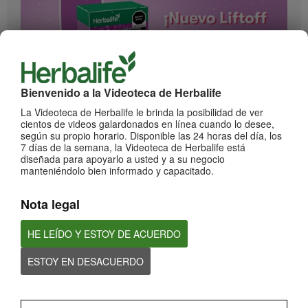
Bienvenido a la Videoteca de Herbalife
1:17
La Videoteca de Herbalife le brinda la posibilidad de ver
¡Impulsa cada momento! Nuevo Liftoff sabor Moras
cientos de videos galardonados en línea cuando lo desee,
Conoce el nuevo sabor mora de esta bebida efervescente que le dará impulso a
según su propio horario. Disponible las 24 horas del día, los
cada momento
7 días de la semana, la Videoteca de Herbalife está
diseñada para apoyarlo a usted y a su negocio
manteniéndolo bien informado y capacitado.
Nota legal
HE LEÍDO Y ESTOY DE ACUERDO
ESTOY EN DESACUERDO
0:59
¡Dale un impulso a tu día con los nuevos sabores de Liftoff!