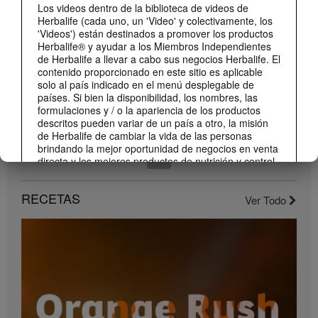
Los videos dentro de la biblioteca de videos de
Conoce los nuevos sabores de Liftoff: naranja y frutas tropicales.
Herbalife (cada uno, un 'Video' y colectivamente, los
'Videos') están destinados a promover los productos
Herbalife® y ayudar a los Miembros Independientes
de Herbalife a llevar a cabo sus negocios Herbalife. El
contenido proporcionado en este sitio es aplicable
solo al país indicado en el menú desplegable de
países. Si bien la disponibilidad, los nombres, las
formulaciones y / o la apariencia de los productos
descritos pueden variar de un país a otro, la misión
de Herbalife de cambiar la vida de las personas
brindando la mejor oportunidad de negocios en venta
directa y los mejores productos de nutrición y control
1:22
de peso son aplicable en todas partes.
Conoce el nuevo catálogo digital
Los Videos pueden incluir volúmenes de ventas o
RECETAS
Ver Todo
Compártelo con todos tus clientes y conocidos.
experiencias de ganancias de varios Miembros
Independientes de Herbalife que se encuentran en
diferentes niveles dentro del Plan de Marketing y que
residen en varios países. Estos ingresos son
aplicables a las personas (o ejemplos) descritos y no
son promedio; tampoco representan una garantía de
lo que ganará. Para obtener los datos de desempeño
financiero promedio más recientes aplicables a la
Región en la que realiza su negocio, consulte