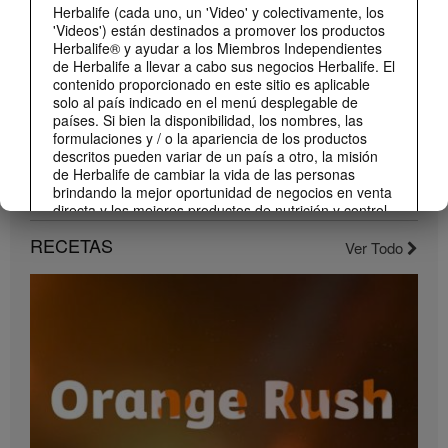
Herbalife (cada uno, un 'Video' y colectivamente, los
'Videos') están destinados a promover los productos
Herbalife® y ayudar a los Miembros Independientes
de Herbalife a llevar a cabo sus negocios Herbalife. El
contenido proporcionado en este sitio es aplicable
solo al país indicado en el menú desplegable de
países. Si bien la disponibilidad, los nombres, las
formulaciones y / o la apariencia de los productos
descritos pueden variar de un país a otro, la misión
de Herbalife de cambiar la vida de las personas
brindando la mejor oportunidad de negocios en venta
1:22
directa y los mejores productos de nutrición y control
de peso son aplicable en todas partes.
Conoce el nuevo catálogo digital
RECETAS
Ver Todo
Compártelo con todos tus clientes y conocidos.
Los Videos pueden incluir volúmenes de ventas o
experiencias de ganancias de varios Miembros
Independientes de Herbalife que se encuentran en
diferentes niveles dentro del Plan de Marketing y que
residen en varios países. Estos ingresos son
aplicables a las personas (o ejemplos) descritos y no
son promedio; tampoco representan una garantía de
lo que ganará. Para obtener los datos de desempeño
financiero promedio más recientes aplicables a la
Región en la que realiza su negocio, consulte
Herbalife.com o MyHerbalife.com.