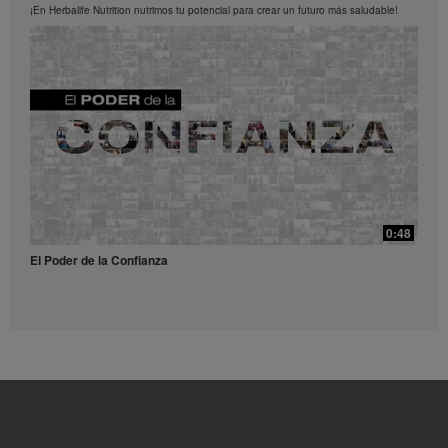
los Videos en cualquier momento.
¡En Herbalife Nutrition nutrimos tu potencial para crear un futuro más saludable!
0:52
Receta Té Lift - Video para redes sociales
Prueba esta refrescante receta con Liftoff.
39:14
¿Qué son y para qué sirven los antioxidantes?
0:48
¿Qué son y para qué sirven los antioxidantes?
El Poder de la Confianza
0:56
Receta Vulcano - Video para redes sociales
Dale una explosión de sabor y energía a tu día con este receta.