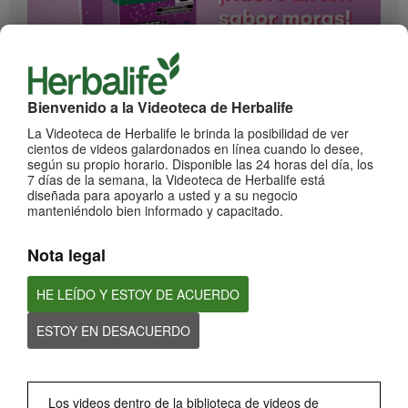
1:17
Bienvenido a la Videoteca de Herbalife
¡Impulsa cada momento! Nuevo Liftoff sabor Moras
La Videoteca de Herbalife le brinda la posibilidad de ver
Conoce el nuevo sabor mora de esta bebida efervescente que le dará impulso a
cientos de videos galardonados en línea cuando lo desee,
cada momento
según su propio horario. Disponible las 24 horas del día, los
7 días de la semana, la Videoteca de Herbalife está
diseñada para apoyarlo a usted y a su negocio
manteniéndolo bien informado y capacitado.
Nota legal
HE LEÍDO Y ESTOY DE ACUERDO
ESTOY EN DESACUERDO
0:59
¡Dale un impulso a tu día con los nuevos sabores de Liftoff!
Conoce los nuevos sabores de Liftoff: naranja y frutas tropicales.
Los videos dentro de la biblioteca de videos de