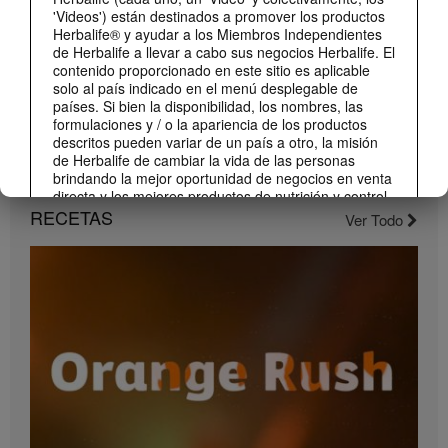
'Videos') están destinados a promover los productos
Herbalife® y ayudar a los Miembros Independientes
de Herbalife a llevar a cabo sus negocios Herbalife. El
contenido proporcionado en este sitio es aplicable
solo al país indicado en el menú desplegable de
países. Si bien la disponibilidad, los nombres, las
formulaciones y / o la apariencia de los productos
descritos pueden variar de un país a otro, la misión
de Herbalife de cambiar la vida de las personas
brindando la mejor oportunidad de negocios en venta
1:22
directa y los mejores productos de nutrición y control
Conoce el nuevo catálogo digital
de peso son aplicable en todas partes.
RECETAS
Ver Todo
Compártelo con todos tus clientes y conocidos.
Los Videos pueden incluir volúmenes de ventas o
experiencias de ganancias de varios Miembros
Independientes de Herbalife que se encuentran en
diferentes niveles dentro del Plan de Marketing y que
residen en varios países. Estos ingresos son
aplicables a las personas (o ejemplos) descritos y no
son promedio; tampoco representan una garantía de
lo que ganará. Para obtener los datos de desempeño
financiero promedio más recientes aplicables a la
Región en la que realiza su negocio, consulte
Herbalife.com o MyHerbalife.com.
1:23