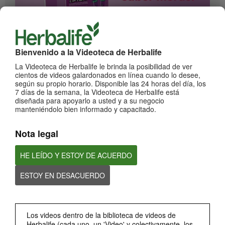
1:17
Bienvenido a la Videoteca de Herbalife
¡Impulsa cada momento! Nuevo Liftoff sabor Moras
Conoce el nuevo sabor mora de esta bebida efervescente que le dará impulso a
La Videoteca de Herbalife le brinda la posibilidad de ver
cada momento
cientos de videos galardonados en línea cuando lo desee,
según su propio horario. Disponible las 24 horas del día, los
7 días de la semana, la Videoteca de Herbalife está
diseñada para apoyarlo a usted y a su negocio
manteniéndolo bien informado y capacitado.
Nota legal
HE LEÍDO Y ESTOY DE ACUERDO
ESTOY EN DESACUERDO
0:59
¡Dale un impulso a tu día con los nuevos sabores de Liftoff!
Conoce los nuevos sabores de Liftoff: naranja y frutas tropicales.
Los videos dentro de la biblioteca de videos de
Herbalife (cada uno, un 'Video' y colectivamente, los