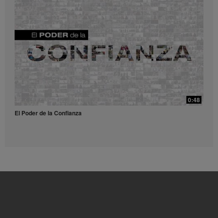
0:52
Receta Té Lift - Video para redes sociales
Prueba esta refrescante receta con Liftoff.
39:14
¿Qué son y para qué sirven los antioxidantes?
0:48
¿Qué son y para qué sirven los antioxidantes?
El Poder de la Confianza
0:56
Receta Vulcano - Video para redes sociales
Dale una explosión de sabor y energía a tu día con este receta.
49:56