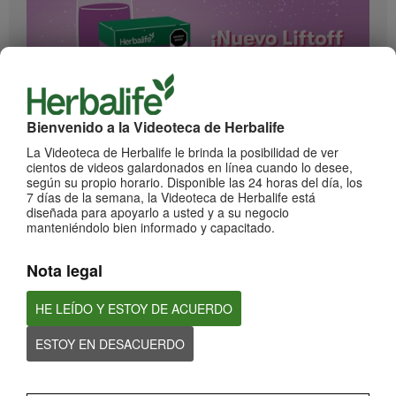
Bienvenido a la Videoteca de Herbalife
1:17
La Videoteca de Herbalife le brinda la posibilidad de ver
¡Impulsa cada momento! Nuevo Liftoff sabor Moras
cientos de videos galardonados en línea cuando lo desee,
Conoce el nuevo sabor mora de esta bebida efervescente que le dará impulso a
según su propio horario. Disponible las 24 horas del día, los
cada momento
7 días de la semana, la Videoteca de Herbalife está
diseñada para apoyarlo a usted y a su negocio
manteniéndolo bien informado y capacitado.
Nota legal
HE LEÍDO Y ESTOY DE ACUERDO
ESTOY EN DESACUERDO
0:59