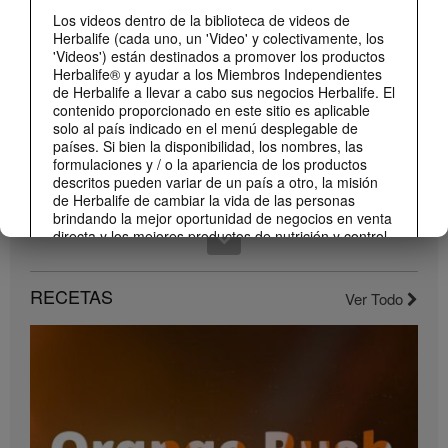
¡Dale un impulso a tu día con los nuevos sabores de Liftoff!
Los videos dentro de la biblioteca de videos de
Conoce los nuevos sabores de Liftoff: naranja y frutas tropicales.
Herbalife (cada uno, un 'Video' y colectivamente, los
'Videos') están destinados a promover los productos
Herbalife® y ayudar a los Miembros Independientes
de Herbalife a llevar a cabo sus negocios Herbalife. El
contenido proporcionado en este sitio es aplicable
solo al país indicado en el menú desplegable de
países. Si bien la disponibilidad, los nombres, las
formulaciones y / o la apariencia de los productos
descritos pueden variar de un país a otro, la misión
de Herbalife de cambiar la vida de las personas
brindando la mejor oportunidad de negocios en venta
directa y los mejores productos de nutrición y control
de peso son aplicable en todas partes.
1:22
Los Videos pueden incluir volúmenes de ventas o
Conoce el nuevo catálogo digital
RECETAS
Ver Todo
experiencias de ganancias de varios Miembros
Compártelo con todos tus clientes y conocidos.
Independientes de Herbalife que se encuentran en
diferentes niveles dentro del Plan de Marketing y que
residen en varios países. Estos ingresos son
aplicables a las personas (o ejemplos) descritos y no
son promedio; tampoco representan una garantía de
lo que ganará. Para obtener los datos de desempeño
financiero promedio más recientes aplicables a la
Región en la que realiza su negocio, consulte